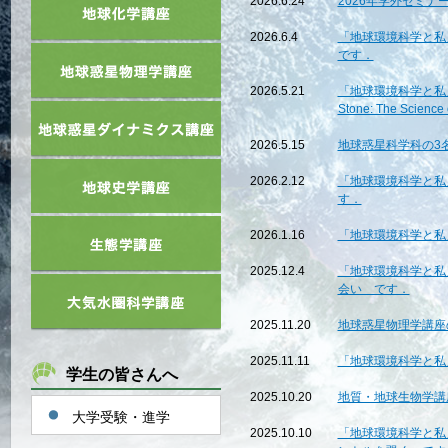
2026.6.24
2026年学外セミ
2026.6.4
「地球環境科学と私
です．
2026.5.21
「地球環境科学と私」第
Stone: The Scienc
2026.5.15
地球惑星科学科の3
2026.2.12
「地球環境科学と私
す．
2026.1.16
「地球環境科学と私
2025.12.4
「地球環境科学と私
会い です．
2025.11.20
地球惑星物理学講座
2025.11.11
「地球環境科学と私
学生の皆さんへ
2025.10.20
地質・地球生物学講座 
大学受験・進学
2025.10.10
「地球環境科学と私