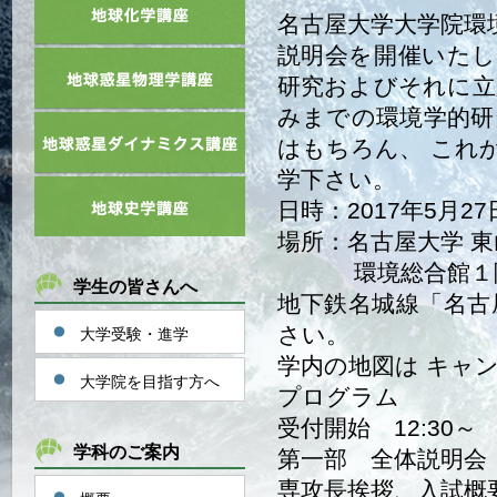
名古屋大学大学院環
説明会を開催いたし
研究およびそれに立
みまでの環境学的研
はもちろん、 これ
学下さい。
日時：2017年5月27
場所：名古屋大学 
環境総合館１階 
学生の皆さんへ
地下鉄名城線「名古
さい。
大学受験・進学
学内の地図は キャ
大学院を目指す方へ
プログラム
受付開始 12:30～
学科のご案内
第一部 全体説明会（13
専攻長挨拶、入試概