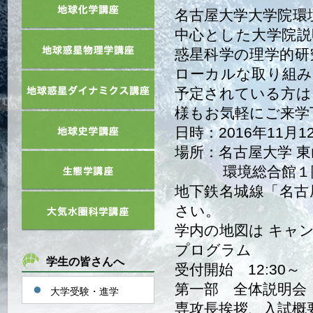
名古屋大学大学院環
中心とした大学院説
惑星科学の理学的研
ローカルな取り組み
予定されている方は
様もお気軽にご来学
日時：2016年11月1
場所：名古屋大学 
環境総合館１階 
地下鉄名城線「名古
さい。
学内の地図は キャ
プログラム
学生の皆さんへ
受付開始 12:30～
第一部 全体説明会（13
大学受験・進学
専攻長挨拶、入試概