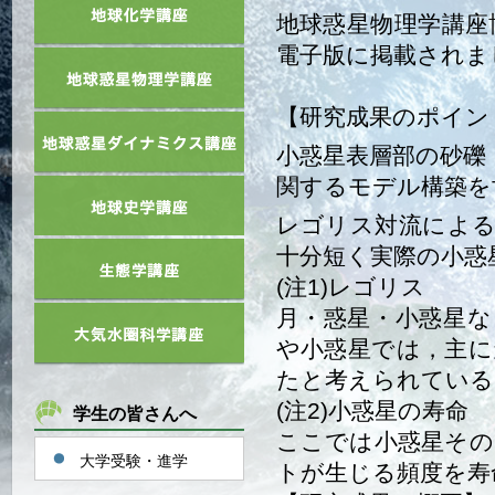
地球惑星物理学講座博
電子版に掲載されま
【研究成果のポイン
小惑星表層部の砂礫
関するモデル構築を
レゴリス対流による
十分短く実際の小惑
(注1)レゴリス
月・惑星・小惑星な
や小惑星では，主に
たと考えられている
(注2)小惑星の寿命
学生の皆さんへ
ここでは小惑星その
大学受験・進学
トが生じる頻度を寿